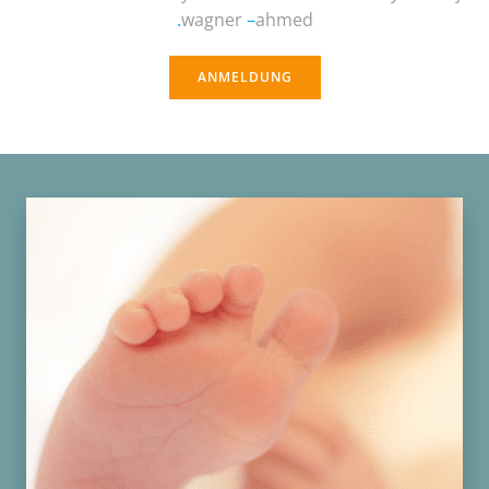
.
wagner
–
ahmed
ANMELDUNG