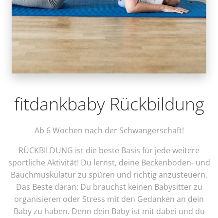
fitdankbaby Rückbildung
Ab 6 Wochen nach der Schwangerschaft!
RÜCKBILDUNG ist die beste Basis für jede weitere
sportliche Aktivität! Du lernst, deine Beckenboden- und
Bauchmuskulatur zu spüren und richtig anzusteuern.
Das Beste daran: Du brauchst keinen Babysitter zu
organisieren oder Stress mit den Gedanken an dein
Baby zu haben. Denn dein Baby ist mit dabei und du