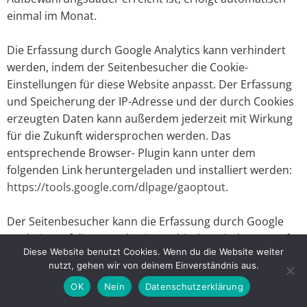
einmal im Monat.
Die Erfassung durch Google Analytics kann verhindert
werden, indem der Seitenbesucher die Cookie-
Einstellungen für diese Website anpasst. Der Erfassung
und Speicherung der IP-Adresse und der durch Cookies
erzeugten Daten kann außerdem jederzeit mit Wirkung
für die Zukunft widersprochen werden. Das
entsprechende Browser- Plugin kann unter dem
folgenden Link heruntergeladen und installiert werden:
https://tools.google.com/dlpage/gaoptout
.
Der Seitenbesucher kann die Erfassung durch Google
Analytics auf dieser Webseite verhindern, indem er auf
Diese Website benutzt Cookies. Wenn du die Website weiter
folgenden
Link
klickt. Es wird ein Opt-Out-Cookie
nutzt, gehen wir von deinem Einverständnis aus.
gesetzt, der die zukünftige Erfassung der Daten beim
OK
Nein
Datenschutzerklärung
Besuch dieser Website verhindert.